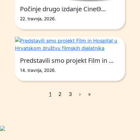
Počinje drugo izdanje CineO̵...
22. travnja, 2026.
Predstavili smo projekt Film in ...
14. travnja, 2026.
Page navigation
Current Page
Page
Page
1
2
3
›
»