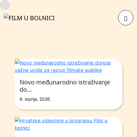
Učitavam…
Izb
Novo međunarodno istraživanje
do...
6. srpnja, 2026.