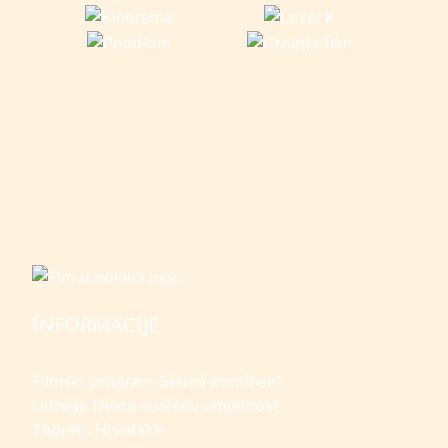
INFORMACIJE
Filmski program Sedmi kontinent
Udruga Djeca susreću umjetnost
Zagreb, Hrvatska